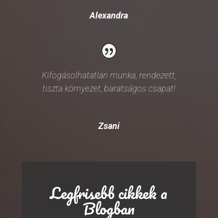
Alexandra
Kifogásolhatatlan munka, rendezett,
tiszta környezet, baratságos csapat!
Zsani
Legfrisebb cikkek a
Blogban