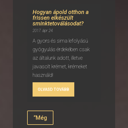
Hogyan ápold otthon a
frissen elkészült
sminktetoválásodat?
2017. ápr 24.
A gyors és sima lefolyású
gyógyulás érdekében csak
az általunk adott, illetve
javasolt krémet, krémeket
használd!
OLVASD TOVÁBB
”Még