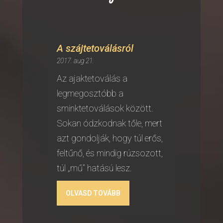
A szájtetoválásról
2017. aug 21.
Az ajaktetoválás a
legmegosztóbb a
sminktetoválások között.
Sokan ódzkodnak tőle, mert
azt gondolják, hogy túl erős,
feltűnő, és mindig rúzsozott,
túl „mű” hatású lesz.
OLVASD TOVÁBB