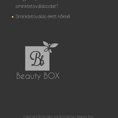
sminktetoválásodat?
Sminktetoválás érett nőknél
Copyright © Minden jog fenntartva | Beauty Box -