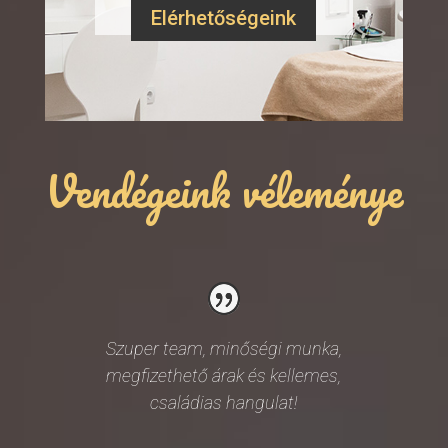
Elérhetőségeink
Vendégeink véleménye
Szuper team, minőségi munka,
megfizethető árak és kellemes,
családias hangulat!